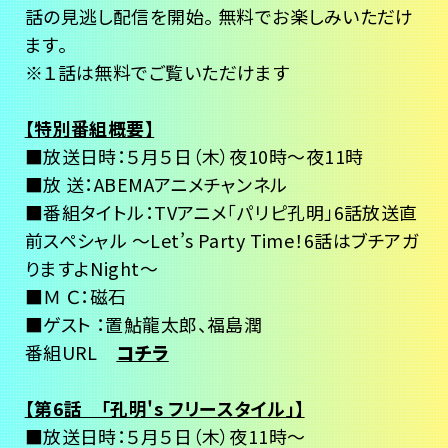
話の見逃し配信を開始。 無料でお楽しみいただけ
ます。
※１話は無料でご覧いただけます
【特別番組概要】
■放送日時：５月５日（木）夜10時～夜11時
■放 送：ABEMAアニメチャンネル
■番組タイトル：TVアニメ「パリピ孔明」6話放送直
前スペシャル ～Let’s Party Time！6話はブチアガ
りますよNight～
■Ｍ Ｃ：磁石
■ゲスト ：置鮎龍太郎、福島潤
番組URL
コチラ
【第6話 「孔明's フリースタイル」】
■放送日時：５月５日（木）夜11時～