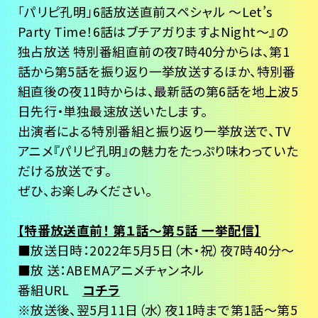
「パリピ孔明」6話放送直前スペシャル ～Let’s
Party Time！6話はブチアガりますよNight～』の
独占放送 特別番組直前の夜7時40分からは、第1
話から第5話を振り返り一挙放送するほか、特別番
組直後の夜11時からは、最新話の第6話を地上波5
日先行・単独最速放送いたします。
出演者による特別番組と振り返り一挙放送で、TV
アニメ『パリピ孔明』の魅力をたっぷり味わっていた
だける放送です。
ぜひ、お楽しみください。
【特番放送直前！ 第１話～第５話 一挙配信】
■放送日時：2022年5月5日（木・祝）夜7時40分～
■放 送：ABEMAアニメチャンネル
番組URL
コチラ
※放送後、翌5月11日（水）夜11時まで第1話～第5